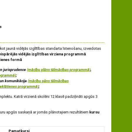
s
ot jaunā vidējās izglītības standarta īstenošanu, izveidotas
ispārējās vidējās izglītības virziena programmā
tienes formā
n jurisprudence
(mācību plāns tālmācības programmā)
,
rogrammā)
;
 un komunikācija
(mācību pāns tālmācības
neklātienes programmā)
;
ektu. Katrā virzienā skolēni 12.klasē padziļināti apgūs 3
uru apgūs saskaņā ar jomās plānotajiem rezultātiem
kursu
Pamatkursi