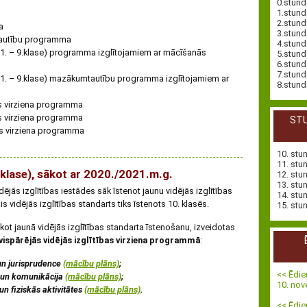
0.stund
1.stund
2.stund
a
3.stund
tautību programma
4.stund
(1. – 9.klase) programma izglītojamiem ar mācīšanās
5.stund
6.stund
7.stund
(1. – 9.klase) mazākumtautību programma izglītojamiem ar
8.stund
as virziena programma
as virziena programma
STU
as virziena programma
10. stu
11. stu
0.klase), sākot ar 2020./2021.m.g.
12. stu
13. stu
ējās izglītības iestādes sāk īstenot jaunu vidējās izglītības
14. stu
 vidējās izglītības standarts tiks īstenots 10. klasēs.
15. stu
ot jaunā vidējās izglītības standarta īstenošanu, izveidotas
vispārējās vidējās izglītības virziena programmā
:
un jurisprudence
(mācību plāns)
;
<< Ēdie
s un komunikācija
(mācību plāns)
;
10. no
un fiziskās aktivitātes
(mācību plāns)
.
<< Ēdie