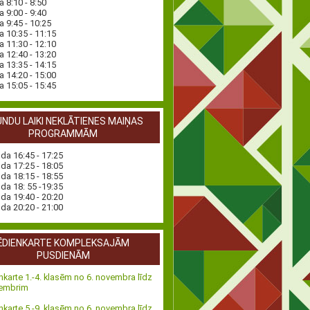
a 8:10 - 8:50
a 9:00 - 9:40
a 9:45 - 10:25
a 10:35 - 11:15
a 11:30 - 12:10
a 12:40 - 13:20
a 13:35 - 14:15
a 14:20 - 15:00
a 15:05 - 15:45
NDU LAIKI NEKLĀTIENES MAIŅAS
PROGRAMMĀM
nda 16:45 - 17:25
nda 17:25 - 18:05
nda 18:15 - 18:55
nda 18: 55 -19:35
nda 19:40 - 20:20
nda 20:20 - 21:00
ĒDIENKARTE KOMPLEKSAJĀM
PUSDIENĀM
nkarte 1.-4. klasēm no 6. novembra līdz
vembrim
nkarte 5.-9. klasēm no 6. novembra līdz