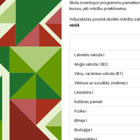
Skola izveidojusi programmu pamatkompl
kursus, jeb mācību priekšmetus.
Vidusskolas posmā skolēni mācību sat
veidā
:
Latviešu valoda I
Angļu valoda I (B2)
Vācu, vai krievu valoda (B1)
Vēsture un sociālās zinātnes I
Literatūra I
Kultūras pamati
Fizika I
Ķīmija I
Bioloģija I
Matemātika I