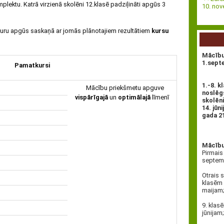
ektu. Katrā virzienā skolēni 12.klasē padziļināti apgūs 3
10. no
uru apgūs saskaņā ar jomās plānotajiem rezultātiem
kursu
Mācību
1.sept
Pamatkursi
1.-8. 
Mācību priekšmetu apguve
noslēgs
vispārīgajā
un
optimālajā
līmenī
skolēn
14. jūn
gada 21.
Mācību 
Pirmais
septemb
Otrais 
klasēm 
maijam
9. klas
jūnijam;