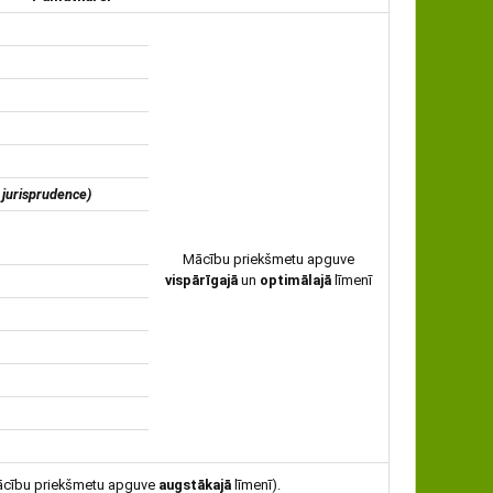
jurisprudence)
Mācību priekšmetu apguve
vispārīgajā
un
optimālajā
līmenī
cību priekšmetu apguve
augstākajā
līmenī).