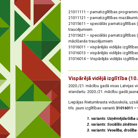
21011111 – pamatizglītības programm
21011121 – pamatizglītības mazākum
21015611 – speciālās pamatizglītības 
traucējumiem
21015621 – speciālās pamatizglītības 
mācīšanās traucējumiem
31016011 – vispārējās vidējās izglītīb
31016013 – vispārējās vidējās izglītīb
31016014 – Vispārējās vidējās izglītīb
Vispārējā vidējā izglītība (1
2020./21. mācību gadā visas Latvijas vid
standartu. 2020./21. mācību gadā jaunais
Liepājas Rietumkrasta vidusskola, uzsāk
trīs jauni izglītības varianti
31016011 – 
1. variants: Uzņēmējdarbība 
2. variants: Sociālās zinātne
3. variants: Veselība, drošība 