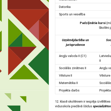
Datorika
Sports un veselība
Padziļinātie kursi
(mā
Skolēni 
Uzņēmējdarbība un
Soc
jurisprudence
Angļu valoda II (C1)
Latviešu
II
Sociālās zinātnes II
Angļu va
Vēsture II
Vēsture 
Matemātika II
Sociālās
Projekta darbs
Projekt
12. klasē skolēniem ir iespēja izvēlētie
vidusskola piedāvā šādus
specializētos