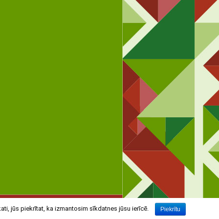
 rietumkrastavsk@liepaja.edu.lv
ti, jūs piekrītat, ka izmantosim sīkdatnes jūsu ierīcē.
Piekrītu