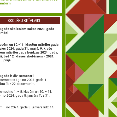
vembrim
SKOLĒNU BRĪVLAIKI
 gads skolēniem sākas 2023. gada
embrī.
klasēm un 10.-11. klasēm mācību gads
ies 2024. gada 31. maijā, 9. klašu
iem mācību gads beidzas 2024. gada,
ijā, bet 12. klases skolēniem - 2024.
 jūnijā.
gadā ir divi semestri:
 semestris ilgs no 2023. gada 1.
ra līdz 22. decembrim;
semestris 1. – 8. klasēm un 10. – 11.
- no 2024. gada 8. janvāra līdz 31.
;
ēm – no 2024. gada 8. janvāra līdz 14.