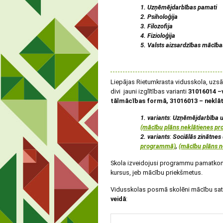
1. Uzņēmējdarbības pamati
2. Psiholoģija
3. Filozofija
4. Fizioloģija
5. Valsts aizsardzības mācība
Liepājas Rietumkrasta vidusskola, uzsāk
divi jauni izglītības varianti
31016014 –v
tālmācības formā, 31016013 – neklā
1. variants
:
Uzņēmējdarbība u
(mācību plāns neklātienes p
2. variants
:
Sociālās zinātnes
programmā)
,
(mācību plāns 
Skola izveidojusi programmu pamatkompl
kursus, jeb mācību priekšmetus.
Vidusskolas posmā skolēni mācību sat
veidā
: