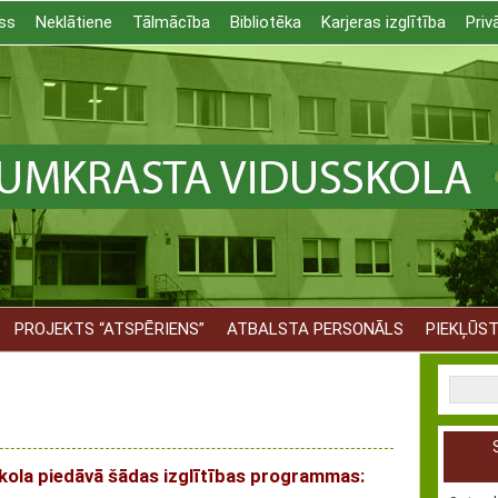
ss
Neklātiene
Tālmācība
Bibliotēka
Karjeras izglītība
Priv
PROJEKTS “ATSPĒRIENS”
ATBALSTA PERSONĀLS
PIEKĻŪS
kola piedāvā šādas izglītības programmas: