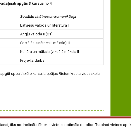
padziļināti
apgūs 3 kursus no 4
Sociālās zinātnes un komunikācija
Latviešu valoda un literatūra II
Angļu valoda II (C1)
Sociālās zinātnes II māksla) II
Kultūra un māksla (vizuālā māksla II
Projekta darbs
es apgūt specializēto kursu. Liepājas Rietumkrasta vidusskola
 | Adrese: Dunikas iela 9/11, LV 3407, Liepāja | Tālrunis 63484369 |
anai, tiks nodrošināta tīmekļa vietnes optimāla darbība. Turpinot vietnes apska