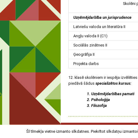
Skolēni 
Uzņēmējdarbība un jurisprudence
Latviešu valoda un literatūra II
Angļu valoda II (C1)
Sociālās zinātnes II
Ģeogrāfija II
Projekta darbs
12. klasē skolēniem ir iespēja izvēlēti
piedāvā šādus
specializētos kursus:
1. Uzņēmējdarbības pamati
2. Psiholoģija
3. Filozofija
Liepājas Rietumkrasta vidusskola
Šī tīmekļa vietne izmanto sīkdatnes. Piekrītot sīkdatņu izmantoš