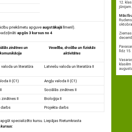
12. kla
jūnijam.
Mācību 
Rudens 
oktobra
cību priekšmetu apguve
augstākajā
līmenī).
padziļināti
apgūs 3 kursus no 4
Ziemas 
decembr
Pavasar
iālās zinātnes un
Veselība, drošība un fiziskās
līdz 15
komunikācija
aktivitātes
Vasaras
klasēm 
 valoda un literatūra
Latviešu valoda un literatūra II
august
loda II (C1)
Angļu valoda II (C1)
II
Sociālās zinātnes II
 zinātnes II
Bioloģija II
a darbs
Projekta darbs
s apgūt specializēto kursu. Liepājas Rietumkrasta
 kursus: