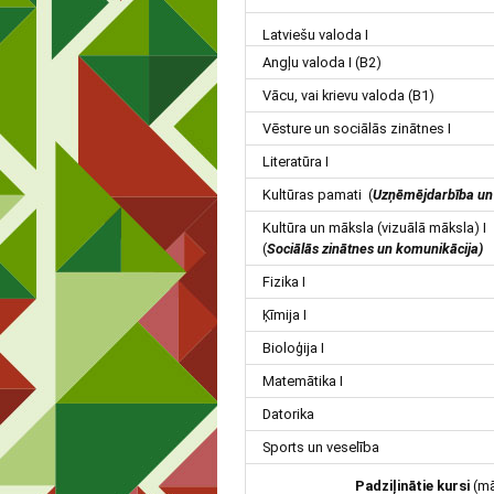
Latviešu valoda I
Angļu valoda I (B2)
Vācu, vai krievu valoda (B1)
Vēsture un sociālās zinātnes I
Literatūra I
Kultūras pamati (
Uzņēmējdarbība un 
Kultūra un māksla (vizuālā māksla) I
(
Sociālās zinātnes un komunikācija)
Fizika I
Ķīmija I
Bioloģija I
Matemātika I
Datorika
Sports un veselība
Padziļinātie kursi
(mā