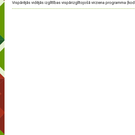
Vispārējās vidējās izglītības vispārizglītojošā virziena programma (k