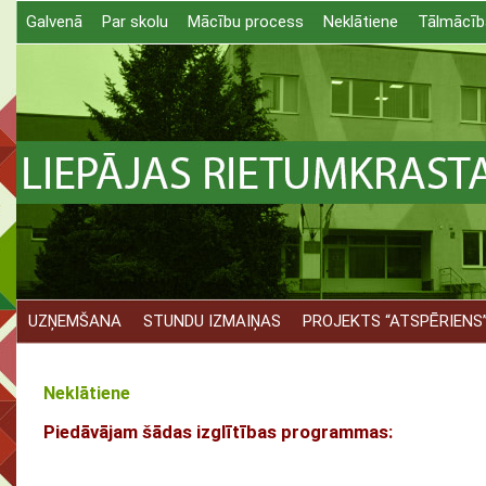
Galvenā
Par skolu
Mācību process
Neklātiene
Tālmācīb
UZŅEMŠANA
STUNDU IZMAIŅAS
PROJEKTS “ATSPĒRIENS
Neklātiene
Piedāvājam šādas izglītības programmas: