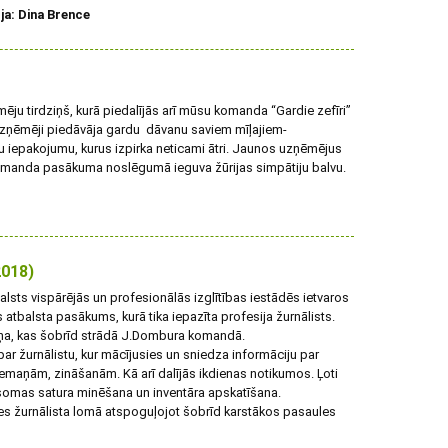
ja: Dina Brence
ju tirdziņš, kurā piedalījās arī mūsu komanda “Gardie zefīri”
zņēmēji piedāvāja gardu dāvanu saviem mīļajiem-
lu iepakojumu, kurus izpirka neticami ātri. Jaunos uzņēmējus
u komanda pasākuma noslēgumā ieguva žūrijas simpātiju balvu.
2018)
balsts vispārējās un profesionālās izglītības iestādēs ietvaros
 atbalsta pasākums, kurā tika iepazīta profesija žurnālists.
piņa, kas šobrīd strādā J.Dombura komandā.
par žurnālistu, kur mācījusies un sniedza informāciju par
maņām, zināšanām. Kā arī dalījās ikdienas notikumos. Ļoti
 somas satura minēšana un inventāra apskatīšana.
ies žurnālista lomā atspoguļojot šobrīd karstākos pasaules