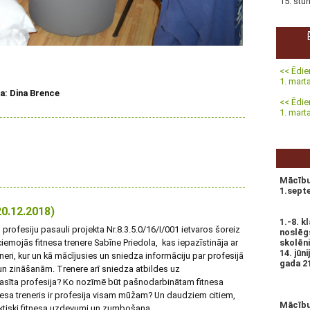
15. stu
<< Ēdie
1. mar
a: Dina Brence
<< Ēdie
1. mar
Mācību
1.sept
20.12.2018)
1.-8. 
profesiju pasauli projekta Nr.8.3.5.0/16/I/001 ietvaros šoreiz
noslēgs
iemojās fitnesa trenere Sabīne Priedola, kas iepazīstināja ar
skolēn
14. jūn
reneri, kur un kā mācījusies un sniedza informāciju par profesijā
gada 21.
zināšanām. Trenere arī sniedza atbildes uz
eprasīta profesija? Ko nozīmē būt pašnodarbinātam fitnesa
tnesa treneris ir profesija visam mūžam? Un daudziem citiem,
Mācību 
ktiski fitnesa uzdevumi un zumbošana.