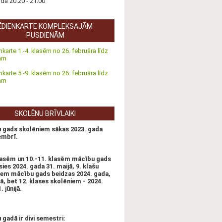
nda 20:20 - 21:00
ĒDIENKARTE KOMPLEKSAJĀM
PUSDIENĀM
nkarte 1.-4. klasēm no 26. februāra līdz
tam
nkarte 5.-9. klasēm no 26. februāra līdz
tam
SKOLĒNU BRĪVLAIKI
 gads skolēniem sākas 2023. gada
embrī.
klasēm un 10.-11. klasēm mācību gads
ies 2024. gada 31. maijā, 9. klašu
iem mācību gads beidzas 2024. gada,
ijā, bet 12. klases skolēniem - 2024.
 jūnijā.
gadā ir divi semestri: