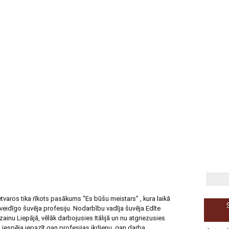
ss
Neklātiene
Tālmācība
Bibliotēka
Karjeras izglītība
Priv
PROJEKTS “ATSPĒRIENS”
ATBALSTA PERSONĀLS
PIEKĻŪS
ietvaros tika rīkots pasākums “Es būšu meistars” , kura laikā
zveidīgo šuvēja profesiju. Nodarbību vadīja šuvēja Edīte
ainu Liepājā, vēlāk darbojusies Itālijā un nu atgriezusies
a iespēja iepazīt gan profesijas ikdienu, gan darba