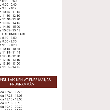
a 8:10 - 8:50
a 9:00 - 9:40
a 9:45 - 10:25
a 10:35 - 11:15
a 11:30 - 12:10
a 12:40 - 13:20
a 13:35 - 14:15
a 14:20 - 15:00
a 15:05 - 15:45
ĀTO STUNDU LAIKI
a 8:10 - 8:50
a 9:00 - 9:30
a 9:35 - 10:05
a 10:15 - 10:45
a 11:15 - 11:45
a 12:00 - 12:30
a 12:40 - 13:10
a 13:20 - 13:50
a 13:55 - 14:25
NDU LAIKI NEKLĀTIENES MAIŅAS
PROGRAMMĀM
nda 16:45 - 17:25
nda 17:25 - 18:05
nda 18:15 - 18:55
nda 18: 55 -19:35
nda 19:40 - 20:20