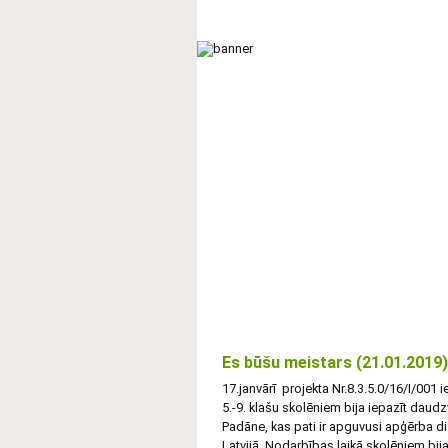
Galvenā
Par skolu
Mācību proce
UZŅEMŠANA
STUNDU IZMAIŅAS
Es būšu meistars (21.01.2019)
17.janvārī projekta Nr.8.3.5.0/16/I/001 
5.-9. klašu skolēniem bija iepazīt daud
Padāne, kas pati ir apguvusi apģērba diz
Latvijā. Nodarbības laikā skolēniem bij