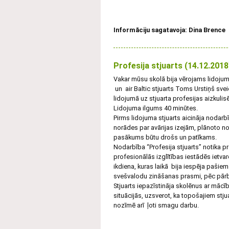
Informāciju sagatavoja: Dina Brence
Profesija stjuarts (14.12.2018
Vakar mūsu skolā bija vērojams lidojum
un air Baltic stjuarts Toms Urstiņš sve
lidojumā uz stjuarta profesijas aizkulis
Lidojuma ilgums 40 minūtes.
Pirms lidojuma stjuarts aicināja nodarbī
norādes par avārijas izejām, plānoto no
pasākums būtu drošs un patīkams.
Nodarbība “Profesija stjuarts” notika pr
profesionālās izglītības iestādēs ietvaro
ikdiena, kuras laikā bija iespēja paši
svešvalodu zināšanas prasmi, pēc pārbaud
Stjuarts iepazīstināja skolēnus ar mācī
situācijās, uzsverot, ka topošajiem stju
nozīmē arī ļoti smagu darbu.