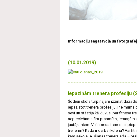
Informāciju sagatavoja un fotografēj
(10.01.2019)
Iepazinām trenera profesiju (
Šodien skolā turpinājām izzināt dažādo 
iepazīstot trenera profesiju. Pie mums c
sevi un stāstīja kā kļuvusi par fitnesa t
nepieciešamajām prasmēm, iemaņām un 
jautājumiem: Vai fitnesa treneris ir pi
trenerim? Kāda ir darba ikdiena? Vai fi
kam sekoja iejušanās trenera ādā – pra