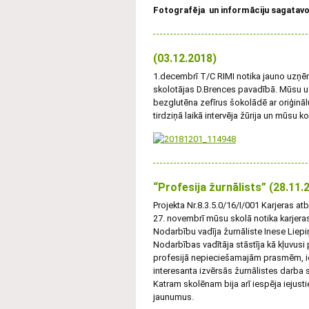
Fotografēja un informāciju sagatavo
(03.12.2018)
1.decembrī T/C RIMI notika jauno uzņēmē
skolotājas D.Brences pavadībā. Mūsu u
bezglutēna zefīrus šokolādē ar oriģinā
tirdziņā laikā intervēja žūrija un mūs
“Profesija žurnālists” (28.11.
Projekta Nr.8.3.5.0/16/I/001 Karjeras at
27. novembrī mūsu skolā notika karjeras
Nodarbību vadīja žurnāliste Inese Lie
Nodarbības vadītāja stāstīja kā kļuvusi 
profesijā nepieciešamajām prasmēm, ie
interesanta izvērsās žurnālistes darba
Katram skolēnam bija arī iespēja iejust
jaunumus.