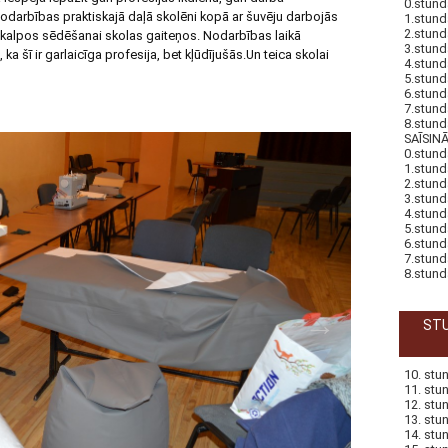
0.stund
darbības praktiskajā daļā skolēni kopā ar šuvēju darbojās
1.stund
2.stund
kalpos sēdēšanai skolas gaiteņos. Nodarbības laikā
3.stund
 šī ir garlaicīga profesija, bet kļūdījušās.Un teica skolai
4.stund
5.stund
6.stund
7.stund
8.stund
SAĪSIN
0.stund
1.stund
2.stund
3.stund
4.stund
5.stund
6.stund
7.stund
8.stund
STU
10. stu
11. stu
12. stu
13. stu
14. stu