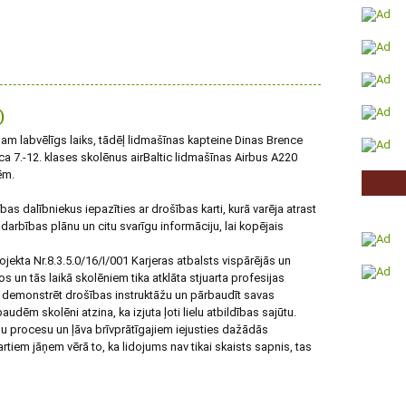
)
am labvēlīgs laiks, tādēļ lidmašīnas kapteine Dinas Brence
ica 7.-12. klases skolēnus airBaltic lidmašīnas Airbus A220
ēm.
bas dalībniekus iepazīties ar drošības karti, kurā varēja atrast
darbības plānu un citu svarīgu informāciju, lai kopējais
ojekta Nr.8.3.5.0/16/I/001 Karjeras atbalsts vispārējās un
s un tās laikā skolēniem tika atklāta stjuarta profesijas
em demonstrēt drošības instruktāžu un pārbaudīt savas
ēm skolēni atzina, ka izjuta ļoti lielu atbildības sajūtu.
bu procesu un ļāva brīvprātīgajiem iejusties dažādās
artiem jāņem vērā to, ka lidojums nav tikai skaists sapnis, tas