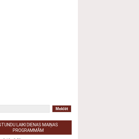
ātuma politika
Kontakti
TAMĪBAS PAZIŅOJUMS
STUNDU LAIKI DIENAS MAIŅAS
PROGRAMMĀM