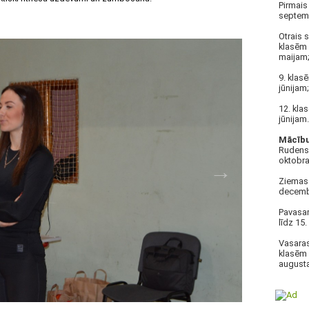
Pirmais
septemb
Otrais 
klasēm 
maijam
9. klas
jūnijam;
12. kla
jūnijam.
Mācību 
Rudens 
oktobra
Ziemas 
decembr
Pavasar
līdz 15
Vasaras
klasēm 
august