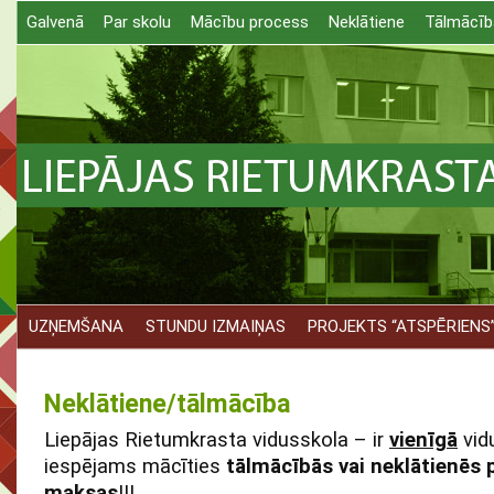
Galvenā
Par skolu
Mācību process
Neklātiene
Tālmācīb
UZŅEMŠANA
STUNDU IZMAIŅAS
PROJEKTS “ATSPĒRIENS
Neklātiene/tālmācība
Liepājas Rietumkrasta vidusskola – ir
vienīgā
vidu
iespējams mācīties
tālmācībās vai neklātienē
maksas
!!!