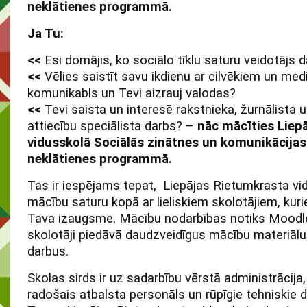
neklātienes programmā.
Ja Tu:
<<
Esi domājis, ko sociālo tīklu saturu veidotājs 
<<
Vēlies saistīt savu ikdienu ar cilvēkiem un med
komunikabls un Tevi aizrauj valodas?
<<
Tevi saista un interesē rakstnieka, žurnālista 
attiecību speciālista darbs? –
nāc mācīties Liep
vidusskolā Sociālās zinātnes un komunikācijas
neklātienes programmā.
Tas ir iespējams tepat, Liepājas Rietumkrasta vi
mācību saturu kopā ar lieliskiem skolotājiem, kuri
Tava izaugsme. Mācību nodarbības notiks Moodle
skolotāji piedāvā daudzveidīgus mācību materiāl
darbus.
Skolas sirds ir uz sadarbību vērstā administrācija
radošais atbalsta personāls un rūpīgie tehniskie dar