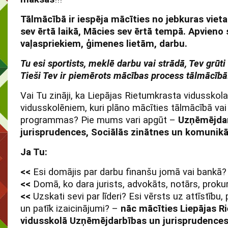
Tālmācībā ir iespēja mācīties no jebkuras viet
sev ērtā laikā, Mācies sev ērtā tempā. Apvieno 
vaļaspriekiem, ģimenes lietām, darbu.
Tu esi sportists, meklē darbu vai strādā, Tev grūti
Tieši Tev ir piemērots mācības process tālmācībā
Vai Tu zināji, ka Liepājas Rietumkrasta vidussko
vidusskolēniem, kuri plāno mācīties tālmācībā vai
programmas? Pie mums vari apgūt –
Uzņēmējda
jurisprudences, Sociālās zinātnes un komunikā
Ja Tu:
<<
Esi domājis par darbu finanšu jomā vai bankā?
<<
Domā, ko dara jurists, advokāts, notārs, proku
<<
Uzskati sevi par līderi? Esi vērsts uz attīstību
un patīk izaicinājumi? –
nāc mācīties Liepājas R
vidusskolā Uzņēmējdarbības un jurisprudences