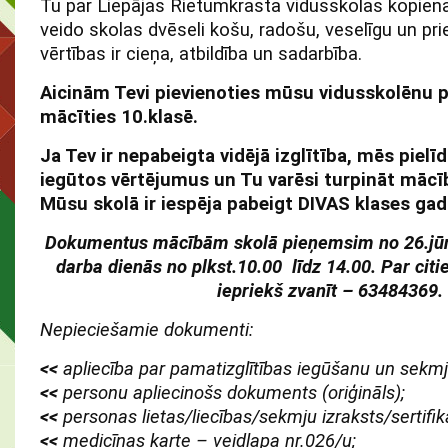
Tu par Liepājas Rietumkrasta vidusskolas kopiena
veido skolas dvēseli košu, radošu, veselīgu un pri
vērtības ir cieņa, atbildība un sadarbība.
Aicinām Tevi pievienoties mūsu vidusskolēnu p
mācīties 10.klasē.
Ja Tev ir nepabeigta vidējā izglītība, mēs pielī
iegūtos vērtējumus un Tu varēsi turpināt mācīb
Mūsu skolā ir iespēja pabeigt DIVAS klases gada
Dokumentus mācībām skolā pieņemsim no 26.jūni
darba dienās no plkst.10.00 līdz 14.00. Par cit
iepriekš zvanīt – 63484369.
Nepieciešamie dokumenti:
<<
apliecība par pamatizglītības iegūšanu un sekmju
<<
personu apliecinošs dokuments (oriģināls);
<<
personas lietas/liecības/sekmju izraksts/sertifikā
<<
medicīnas karte – veidlapa nr.026/u;