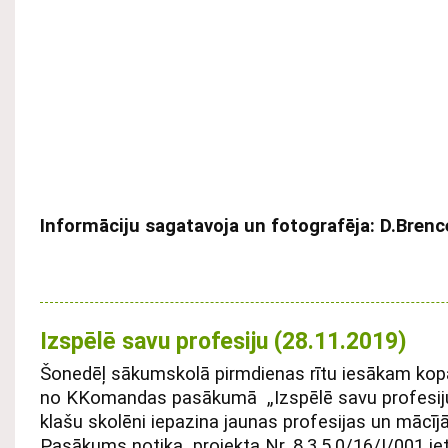
Informāciju sagatavoja un fotografēja: D.Brenc
Izspēlē savu profesiju (28.11.2019)
Šonedēļ sākumskolā pirmdienas rītu iesākam kop
no KKomandas pasākumā „Izspēlē savu profesiju”,
klašu skolēni iepazina jaunas profesijas un mācījā
Pasākums notika projekta Nr. 8.3.5.0/16/I/001 ie