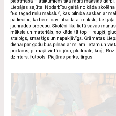
plastmasa – atlikumiem tika radīti mākslas darbi
Liepājas sajūta. Nodarbību gaitā no kāda skolēna
”Es tagad mīlu mākslu!”, kas pilnībā saskan ar mā
pārliecību, ka bērni nav jābaida ar mākslu, bet jāļa
jaunrades procesu. Skolēni lika lietā savas maņas
māksla un materiāls, no kāda tā top – raupjš, glud
staipīgs, smaržīgs un nepakļāvīgs. Grāmatas Lie
dienai par godu būs pilnas ar mīļām lietām un vie
protams, pirmajā vietā ir jūra, pludmale, kuģi, Rož
dzintars, futbols, Piejūras parks, tirgus…