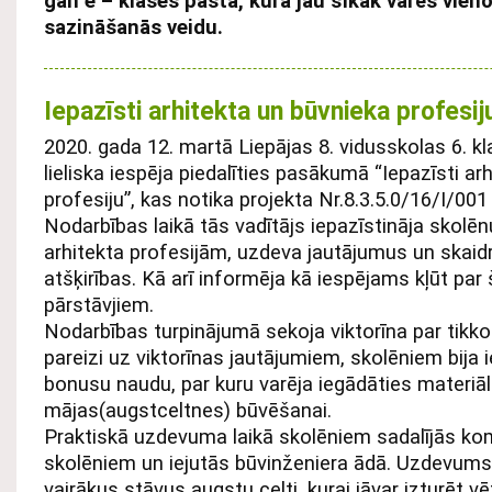
gan e – klases pastā, kurā jau sīkāk varēs vien
sazināšanās veidu.
Iepazīsti arhitekta un būvnieka profesi
2020. gada 12. martā Liepājas 8. vidusskolas 6. k
lieliska iespēja piedalīties pasākumā “Iepazīsti ar
profesiju”, kas notika projekta Nr.8.3.5.0/16/I/001
Nodarbības laikā tās vadītājs iepazīstināja skolē
arhitekta profesijām, uzdeva jautājumus un skaidr
atšķirības. Kā arī informēja kā iespējams kļūt par 
pārstāvjiem.
Nodarbības turpinājumā sekoja viktorīna par tikko
pareizi uz viktorīnas jautājumiem, skolēniem bija 
bonusu naudu, par kuru varēja iegādāties materiā
mājas(augstceltnes) būvēšanai.
Praktiskā uzdevuma laikā skolēniem sadalījās k
skolēniem un iejutās būvinženiera ādā. Uzdevums 
vairākus stāvus augstu celti, kurai jāvar izturēt v