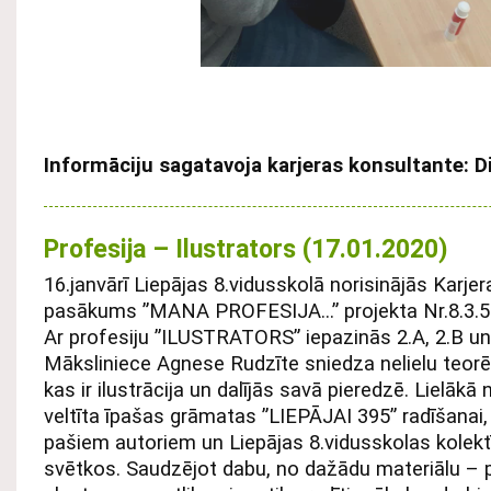
Informāciju sagatavoja karjeras konsultante: D
Profesija – Ilustrators (17.01.2020)
16.janvārī Liepājas 8.vidusskolā norisinājās Karjer
pasākums ”MANA PROFESIJA…” projekta Nr.8.3.5.0
Ar profesiju ”ILUSTRATORS” iepazinās 2.A, 2.B un 2
Māksliniece Agnese Rudzīte sniedza nelielu teorēt
kas ir ilustrācija un dalījās savā pieredzē. Lielākā
veltīta īpašas grāmatas ”LIEPĀJAI 395” radīšanai,
pašiem autoriem un Liepājas 8.vidusskolas kolekt
svētkos. Saudzējot dabu, no dažādu materiālu – 