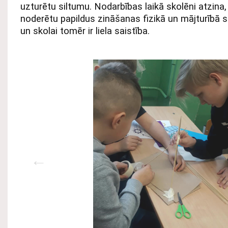
uzturētu siltumu. Nodarbības laikā skolēni atzina,
noderētu papildus zināšanas fizikā un mājturībā se
un skolai tomēr ir liela saistība.