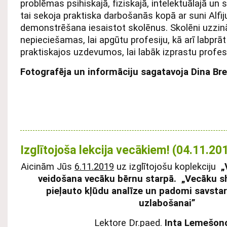
problēmas psihiskajā, fiziskajā, intelektuālajā un 
tai sekoja praktiska darbošanās kopā ar suni Alfij
demonstrēšana iesaistot skolēnus. Skolēni uzzin
nepieciešamas, lai apgūtu profesiju, kā arī labprāt 
praktiskajos uzdevumos, lai labāk izprastu profesi
Fotografēja un informāciju sagatavoja Dina Br
Izglītojoša lekcija vecākiem! (04.11.20
Aicinām Jūs
6.11.2019
uz izglītojošu koplekciju
„
veidošana vecāku bērnu starpā. „Vecāku s
pieļauto kļūdu analīze un padomi savstar
uzlabošanai”
Lektore Dr.paed.
Inta Lemešon