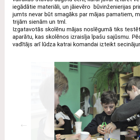
iegādātie materiāli, un jāievēro būvinženierijas pr
jumts nevar būt smagāks par mājas pamatiem, mā
trijām sienām un tml.
Izgatavotās skolēnu mājas noslēgumā tiks testē
aparātu, kas skolēnos izraisīja īpašu sajūsmu. P
vadītājs arī lūdza katrai komandai izteikt secināj