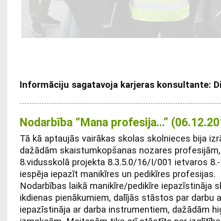
Informāciju sagatavoja karjeras konsultante: D
Nodarbība “Mana profesija…” (06.12.20
Tā kā aptaujās vairākas skolas skolnieces bija izr
dažādām skaistumkopšanas nozares profesijām, 
8.vidusskolā projekta 8.3.5.0/16/I/001 ietvaros 8.-
iespēja iepazīt manikīres un pedikīres profesijas.
Nodarbības laikā manikīre/pedikīre iepazīstināja 
ikdienas pienākumiem, dalījās stāstos par darbu a
iepazīstināja ar darba instrumentiem, dažādām h