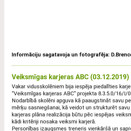
Informāciju sagatavoja un fotografēja: D.Brenc
Veiksmīgas karjeras ABC (03.12.2019)
Vakar vidusskolēniem bija iespēja piedalīties karj
“Veiksmīgas karjeras ABC” projekta 8.3.5.0/16/I/0
Nodarbībā skolēni apguva kā paaugstināt savu pe
mērķu sasniegšanai, kā veidot un strukturēt savu
karjeras plāna realizācija būtu pēc iespējas veiksm
kādi kritēriji nosaka veiksmi karjerā.
Personības izaugsmes treneris vienkāršā un sap