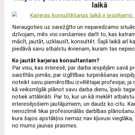
laikā
Neraugoties uz sarežģīto un neparedzamo situāci
dzīvojam, mēs visi cenšamies darīt to, kas katra
mācīt, jautāt, uzklausīt, konsultēt. Šajā laikā arī 
piedāvā savu atbalstu ikvienam, kuram tas nepie
Ko jautāt karjeras konsultantam?
Par visu, kas interesē, par darba iespējām savā pr
saistītās jomās, par izglītības turpināšanas iespēj
noteikt savu piemērotību izvēlētajai profesijai, ja
kā veiksmīgāk plānot savu darba dienu, īpaši tag
notiek attālināti. Par to, kur un kā meklēt atbalst
interesējošiem jautājumiem, un daudz ko citu. Ka
nenozīmē tikai profesionālās darbības plānošanu.
kura šajos apstākļos nemaz nav kļuvusi vieglāka,
no mums jaunas prasmes.