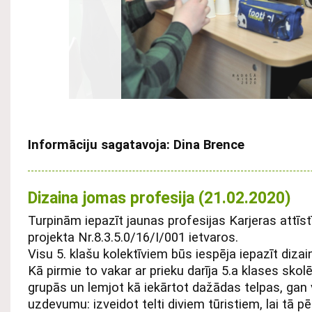
Informāciju sagatavoja: Dina Brence
Dizaina jomas profesija (21.02.2020)
Turpinām iepazīt jaunas profesijas Karjeras attīst
projekta Nr.8.3.5.0/16/I/001 ietvaros.
Visu 5. klašu kolektīviem būs iespēja iepazīt diza
Kā pirmie to vakar ar prieku darīja 5.a klases skol
grupās un lemjot kā iekārtot dažādas telpas, gan 
uzdevumu: izveidot telti diviem tūristiem, lai tā p