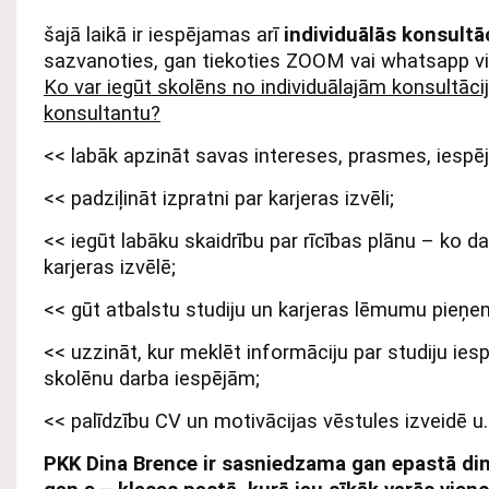
šajā laikā ir iespējamas arī
individuālās konsultā
sazvanoties, gan tiekoties ZOOM vai whatsapp v
Ko var iegūt skolēns no individuālajām konsultāci
konsultantu?
<< labāk apzināt savas intereses, prasmes, iespēj
<< padziļināt izpratni par karjeras izvēli;
<< iegūt labāku skaidrību par rīcības plānu – ko dar
karjeras izvēlē;
<< gūt atbalstu studiju un karjeras lēmumu pieņ
<< uzzināt, kur meklēt informāciju par studiju ies
skolēnu darba iespējām;
<< palīdzību CV un motivācijas vēstules izveidē u.
PKK Dina Brence ir sasniedzama gan epastā din