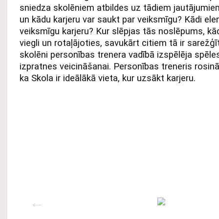
sniedza skolēniem atbildes uz tādiem jautājumiem,
un kādu karjeru var saukt par veiksmīgu? Kādi ele
veiksmīgu karjeru? Kur slēpjas tās noslēpums, kād
viegli un rotaļājoties, savukārt citiem tā ir sarežģī
skolēni personības trenera vadībā izspēlēja spēle
izpratnes veicināšanai. Personības treneris rosinā
ka Skola ir ideālākā vieta, kur uzsākt karjeru.