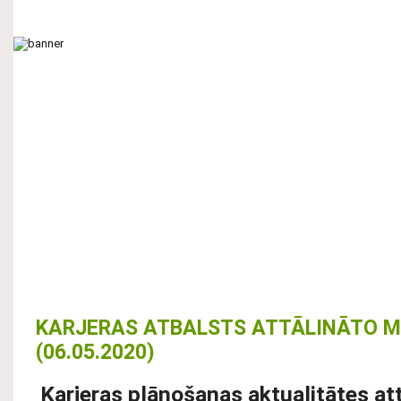
Galvenā
Par skolu
Mācību process
Neklātiene
Tālmācīb
UZŅEMŠANA
STUNDU IZMAIŅAS
PROJEKTS “ATSPĒRIENS
KARJERAS ATBALSTS ATTĀLINĀTO M
(06.05.2020)
Karjeras plānošanas aktualitātes at