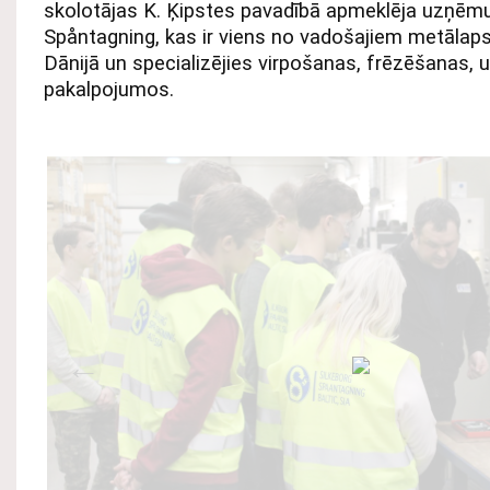
skolotājas K. Ķipstes pavadībā apmeklēja uzņēm
Spåntagning, kas ir viens no vadošajiem metāl
Dānijā un specializējies virpošanas, frēzēšanas, 
pakalpojumos.