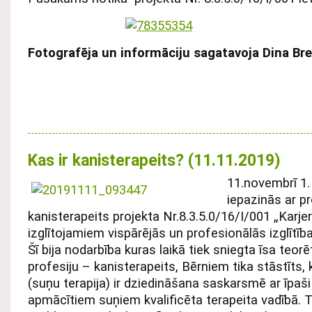
Fotografēja un informāciju sagatavoja Dina Br
Kas ir kanisterapeits? (11.11.2019)
11.novembrī 1.
iepazinās ar pr
kanisterapeits projekta Nr.8.3.5.0/16/I/001 „Karje
izglītojamiem vispārējās un profesionālās izglītīb
Šī bija nodarbība kuras laikā tiek sniegta īsa teor
profesiju – kanisterapeits, Bērniem tika stāstīts, 
(suņu terapija) ir dziedināšana saskarsmē ar īpaš
apmācītiem suņiem kvalificēta terapeita vadībā. Tā