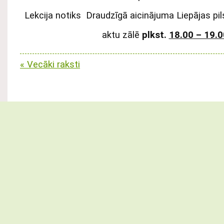
Lekcija notiks Draudzīgā aicinājuma Liepājas pil
aktu zālē
plkst.
18.00 – 19.0
« Vecāki raksti
Liepājas Rietumkrasta vidusskola | Adrese: Dunikas iela 9/11