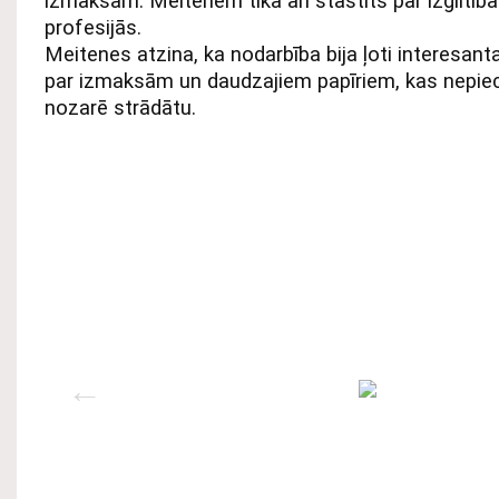
izmaksām. Meitenēm tika arī stāstīts par izglītīb
profesijās.
Meitenes atzina, ka nodarbība bija ļoti interesanta
par izmaksām un daudzajiem papīriem, kas nepieci
nozarē strādātu.