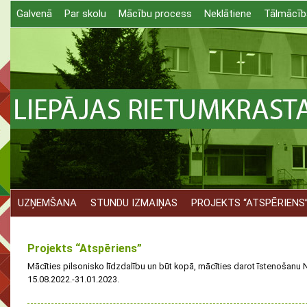
Galvenā
Par skolu
Mācību process
Neklātiene
Tālmācīb
UZŅEMŠANA
STUNDU IZMAIŅAS
PROJEKTS “ATSPĒRIENS
Projekts “Atspēriens”
Mācīties pilsonisko līdzdalību un būt kopā, mācīties darot īstenošanu 
15.08.2022.-31.01.2023.