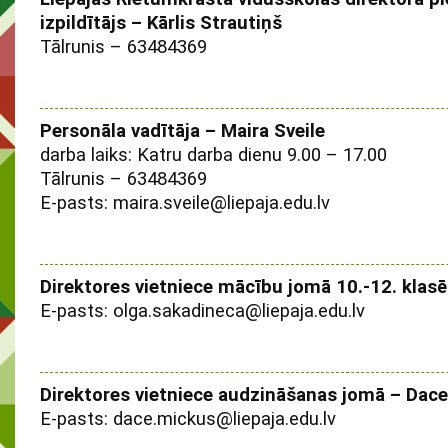
izpildītājs – Kārlis Strautiņš
Tālrunis – 63484369
Personāla vadītāja – Maira Sveile
darba laiks: Katru darba dienu 9.00 – 17.00
Tālrunis – 63484369
E-pasts: maira.sveile@liepaja.edu.lv
Direktores vietniece mācību jomā 10.-12. klas
E-pasts: olga.sakadineca@liepaja.edu.lv
Direktores vietniece audzināšanas jomā – Dac
E-pasts: dace.mickus@liepaja.edu.lv