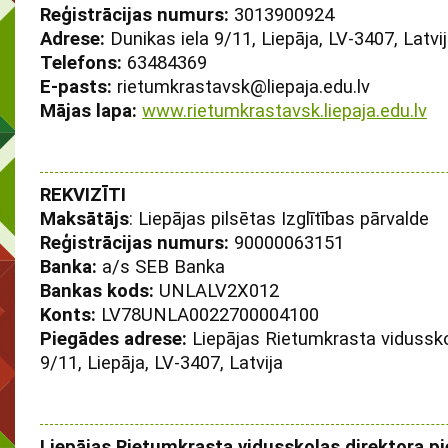
Reģistrācijas numurs:
3013900924
Adrese:
Dunikas iela 9/11, Liepāja, LV-3407, Latvi
Telefons:
63484369
E-pasts:
rietumkrastavsk@liepaja.edu.lv
Mājas lapa:
www.rietumkrastavsk.liepaja.edu.lv
REKVIZĪTI
Maksātājs
: Liepājas pilsētas Izglītības pārvalde
Reģistrācijas numurs:
90000063151
Banka:
a/s SEB Banka
Bankas kods:
UNLALV2X012
Konts:
LV78UNLA0022700004100
Piegādes adrese:
Liepājas Rietumkrasta vidussko
9/11, Liepāja, LV-3407, Latvija
Liepājas Rietumkrasta vidusskolas direktora 