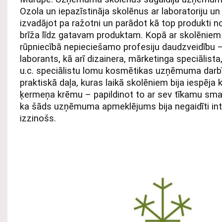
Ozola un iepazīstināja skolēnus ar laboratoriju 
izvadājot pa ražotni un parādot kā top produkti n
brīža līdz gatavam produktam. Kopā ar skolēniem 
rūpniecībā nepieciešamo profesiju daudzveidību – 
laborants, kā arī dizainera, mārketinga speciālist
u.c. speciālistu lomu kosmētikas uzņēmuma darb
praktiskā daļa, kuras laikā skolēniem bija iespēja
ķermeņa krēmu – papildinot to ar sev tīkamu smar
ka šāds uzņēmuma apmeklējums bija negaidīti int
izzinošs.