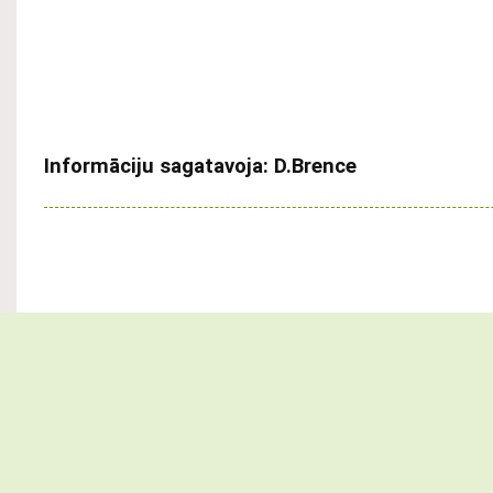
Informāciju sagatavoja: D.Brence
Liepājas Rietumkrasta vidusskola | Adrese: Dunikas iela 9/11