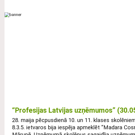
Galvenā
Par skolu
Mācību process
Neklātiene
Tālmācīb
UZŅEMŠANA
STUNDU IZMAIŅAS
PROJEKTS “ATSPĒRIENS
“Profesijas Latvijas uzņēmumos” (30.0
28. maija pēcpusdienā 10. un 11. klases skolēniem
8.3.5. ietvaros bija iespēja apmeklēt “Madara Cos
Mārupē. Uzņēmumā skolēnus sagaidīja uzņēmuma