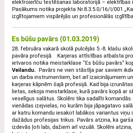
elektroierīču testēšanas laboratorijā – elektrības i
Pasākums notika projekta Nr.8.3.5.0/16/I/001 „Ka
izglītojamiem vispārējās un profesionālās izglītīb
Es būšu pavārs (01.03.2019)
28. februāra vakarā skolā pulcējās 5.-8. klašu skolē
pavāra profesijā. Karjeras attīstības atbalsta proj
ietvaros notika meistarklase “Es būšu pavārs” ko
Veilandu.
Pavārs ne vien stāstīja par saviem ik
un darba instrumentiem, bet arī izaicinājumiem 
karjeras kāpnēm šajā profesijā. Kad bija izrunāta
lietas, sekoja meistarklase, kurā pavārs kopā ar 
veselīgus salātus. Skolēni tika sadalīti komandās
vienādas izejvielas, no kurām bija jāpagatavo salā
ar katru komandu iesakot labākos variantus viņu id
dažādus profesijas trikus. Pavārs atzina, ka garš
izdevās ļoti labi, dažiem arī vizuāli. Skolēni atzina