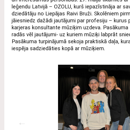
leģendu Latvijā – OZOLU, kurš iepazīstināja ar sa
dziedātāju no Liepājas Raivi Bruži. Skolēniem pi
jāiesniedz dažādi jautājumi par profesiju – kurus
karjeras konsultante mūziķim uzdeva. Pasākuma 
radās vēl jautājumi- uz kuriem mūziķi labprāt snie
Pasākuma turpinājumā sekoja praktiskā daļa, kuras
iespēja sadziedāties kopā ar mūziķiem.