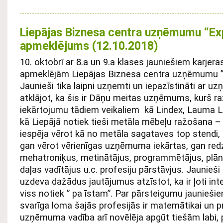
Liepājas Biznesa centra uzņēmumu “Exp
apmeklējums (12.10.2018)
10. oktobrī ar 8.a un 9.a klases jauniešiem karjer
apmeklējām Liepājas Biznesa centra uzņēmumu ” E
Jaunieši tika laipni uzņemti un iepazīstināti ar 
atklājot, ka šis ir Dāņu meitas uzņēmums, kurš ra
iekārtojumu tādiem veikaliem kā Lindex, Lauma Li
kā Liepājā notiek tieši metāla mēbeļu ražošana – 
iespēja vērot kā no metāla sagataves top stendi, pl
gan vērot vērienīgas uzņēmuma iekārtas, gan red
mehatroniķus, metinātājus, programmētājus, plā
daļas vadītājus u.c. profesiju pārstāvjus. Jaunieši 
uzdeva dažādus jautājumus atzīstot, ka ir ļoti int
viss notiek ” pa īstam”. Par pārsteigumu jaunieši
svarīga loma šajās profesijās ir matemātikai un
uzņēmuma vadība arī novēlēja apgūt tiešām labi, p