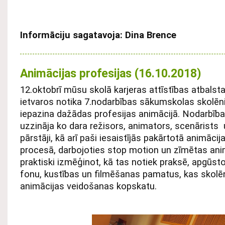
Informāciju sagatavoja: Dina Brence
Animācijas profesijas (16.10.2018)
12.oktobrī mūsu skolā karjeras attīstības atbalsta 
ietvaros notika 7.nodarbības sākumskolas skolēn
iepazina dažādas profesijas animācijā. Nodarbība
uzzināja ko dara režisors, animators, scenārists 
pārstāji, kā arī paši iesaistījās pakārtotā animācij
procesā, darbojoties stop motion un zīmētas ani
praktiski izmēģinot, kā tas notiek praksē, apgūsto
fonu, kustības un filmēšanas pamatus, kas skolē
animācijas veidošanas kopskatu.