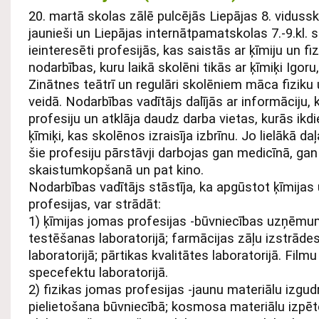
20. martā skolas zālē pulcējās Liepājas 8. vidussko
jaunieši un Liepājas internātpamatskolas 7.-9.kl. sk
ieinteresēti profesijās, kas saistās ar ķīmiju un fi
nodarbības, kuru laikā skolēni tikās ar ķīmiķi Igoru
Zinātnes teātrī un regulāri skolēniem māca fiziku 
veidā. Nodarbības vadītājs dalījās ar informāciju,
profesiju un atklāja daudz darba vietas, kurās ikdi
ķīmiķi, kas skolēnos izraisīja izbrīnu. Jo lielākā d
šie profesiju pārstāvji darbojas gan medicīnā, gan
skaistumkopšanā un pat kino.
Nodarbības vadītājs stāstīja, ka apgūstot ķīmijas
profesijas, var strādāt:
1) ķīmijas jomas profesijas -būvniecības uzņēmu
testēšanas laboratorijā; farmācijas zāļu izstrād
laboratorijā; pārtikas kvalitātes laboratorijā. Filmu
specefektu laboratorijā.
2) fizikas jomas profesijas -jaunu materiālu izgu
pielietošana būvniecībā; kosmosa materiālu izpēte