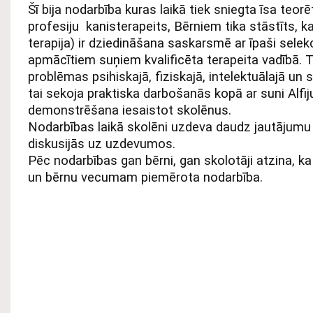
Šī bija nodarbība kuras laikā tiek sniegta īsa teor
profesiju kanisterapeits, Bērniem tika stāstīts, k
terapija) ir dziedināšana saskarsmē ar īpaši sele
apmācītiem suņiem kvalificēta terapeita vadībā. Tā
problēmas psihiskajā, fiziskajā, intelektuālajā un 
tai sekoja praktiska darbošanās kopā ar suni Alfij
demonstrēšana iesaistot skolēnus.
Nodarbības laikā skolēni uzdeva daudz jautājumu u
diskusijās uz uzdevumos.
Pēc nodarbības gan bērni, gan skolotāji atzina, ka 
un bērnu vecumam piemērota nodarbība.