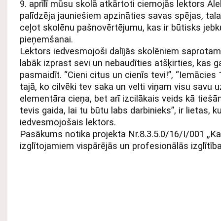
9. aprīlī mūsu skolā atkārtoti ciemojās lektors A
palīdzēja jauniešiem apzināties savas spējas, tala
ceļot skolēnu pašnovērtējumu, kas ir būtisks jeb
pieņemšanai.
Lektors iedvesmojoši dalījās skolēniem saprota
labāk izprast sevi un nebaudīties atšķirties, kas g
pasmaidīt. “Cieni citus un cienīs tevi!”, “Iemācies
tajā, ko cilvēki tev saka un velti viņam visu savu 
elementāra cieņa, bet arī izcilākais veids kā tieš
tevis gaida, lai tu būtu labs darbinieks”, ir lietas, 
iedvesmojošais lektors.
Pasākums notika projekta Nr.8.3.5.0/16/I/001 „Ka
izglītojamiem vispārējās un profesionālās izglītīb