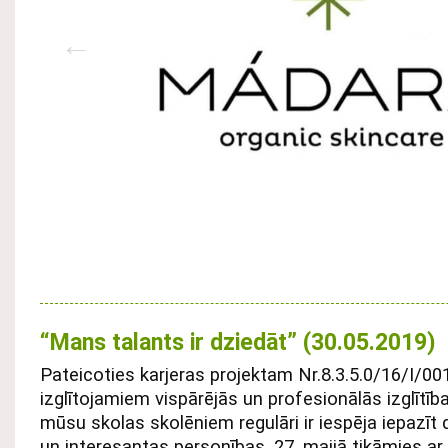
“Mans talants ir dziedāt” (30.05.2019)
Pateicoties karjeras projektam Nr.8.3.5.0/16/I/00
izglītojamiem vispārējās un profesionālās izglītīb
mūsu skolas skolēniem regulāri ir iespēja iepazīt
un interesantas personības. 27. maijā tikāmies ar