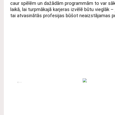
caur spēlēm un dažādām programmām to var sākt
laikā, lai turpmākajā karjeras izvēlē būtu vieglāk 
tai atvasinātās profesijas būšot neaizstājamas pr