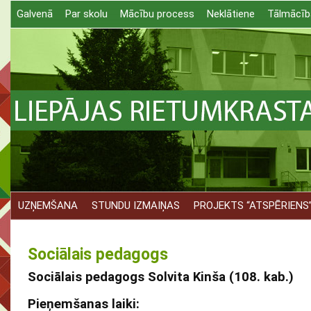
Galvenā
Par skolu
Mācību process
Neklātiene
Tālmācīb
UZŅEMŠANA
STUNDU IZMAIŅAS
PROJEKTS “ATSPĒRIENS
Sociālais pedagogs
Sociālais pedagogs Solvita Kinša (108. kab.)
Pieņemšanas laiki: