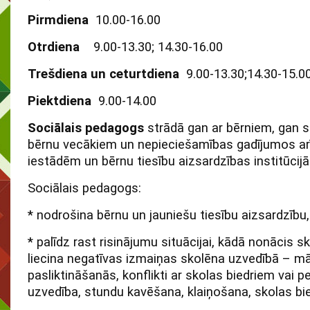
Pirmdiena
10.00-16.00
Otrdiena
9.00-13.30; 14.30-16.00
Trešdiena un ceturtdiena
9.00-13.30;14.30-15.0
Piektdiena
9.00-14.00
Sociālais pedagogs
strādā gan ar bērniem, gan s
bērnu vecākiem un nepieciešamības gadījumos arī
iestādēm un bērnu tiesību aizsardzības institūcij
Sociālais pedagogs:
* nodrošina bērnu un jauniešu tiesību aizsardzību,
* palīdz rast risinājumu situācijai, kādā nonācis sk
liecina negatīvas izmaiņas skolēna uzvedībā – m
pasliktināšanās, konflikti ar skolas biedriem vai p
uzvedība, stundu kavēšana, klaiņošana, skolas bied