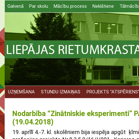
Galvenā
Par skolu
Mācību process
Neklātiene
Tālmācīb
UZŅEMŠANA
STUNDU IZMAIŅAS
PROJEKTS “ATSPĒRIENS
Nodarbība “Zinātniskie eksperimenti”
(19.04.2018)
19. aprīlī 4.-7. kl. skolēniem bija iespēja apgūt ķīm