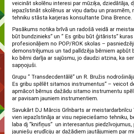
veicināt skolēnu interesi par mūziķa, dziedātāja, 
iepazīstināt skolēnus ar viņu darbu un prasmēm,
tehniku stāsta karjeras konsultante Dina Brence.
Pasākums notika brīvā un radošā veidā ar meista
būt bundzinieks” un “ Es gribu būt ģitārists” kuras
profesionāļiem no POP/ROK skolas – pasniedzēj
demonstrējumus un tad palīdzēja bērniem apbūt bu
ko bērni darīja ar sajūsmu, jo daudzi atzina, ka sen
sapņojuši.
Grupu “ Transdecdentālē” un R. Bružis nodrošināj
Es gribu spēlēt sitamos instrumentus” – veicot
apmācot bērnus dažādu sitamo instrumentu spēlē,
ar pavisam jauniem instrumentiem.
Savukārt DJ Mārcis Grīnbarts ar meistardarbnīcu 
vien iepazīstināja ar visu nepieciešamo tehniku, b
laba dj “knifiņus” un interesantus piedzīvojumus, 
jauniešu erudīciju ar dažādiem jautājumiem par m