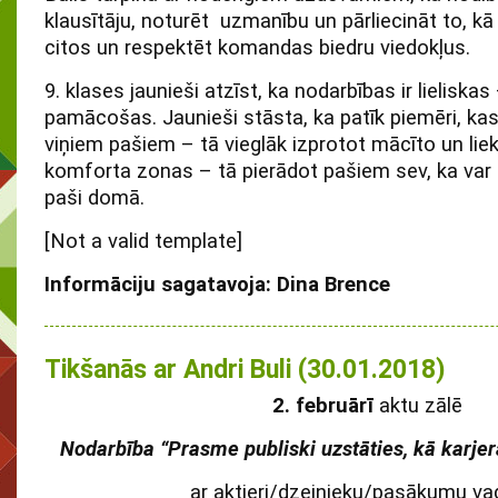
klausītāju, noturēt uzmanību un pārliecināt to, kā
citos un respektēt komandas biedru viedokļus.
9. klases jaunieši atzīst, ka nodarbības ir lieliskas 
pamācošas. Jaunieši stāsta, ka patīk piemēri, ka
viņiem pašiem – tā vieglāk izprotot mācīto un lie
komforta zonas – tā pierādot pašiem sev, ka var 
paši domā.
[Not a valid template]
Informāciju sagatavoja: Dina Brence
Tikšanās ar Andri Buli (30.01.2018)
2. februārī
aktu zālē
Nodarbība “Prasme publiski uzstāties, kā karje
ar aktieri/dzejnieku/pasākumu vad