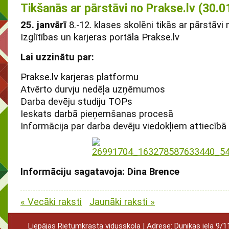
Tikšanās ar pārstāvi no Prakse.lv (30.0
25. janvārī
8.-12. klases skolēni tikās ar pārstāvi 
Izglītības un karjeras portāla Prakse.lv
Lai uzzinātu par:
Prakse.lv karjeras platformu
Atvērto durvju nedēļa uzņēmumos
Darba devēju studiju TOPs
Ieskats darbā pieņemšanas procesā
Informācija par darba devēju viedokļiem attiecībā
Informāciju sagatavoja: Dina Brence
« Vecāki raksti
Jaunāki raksti »
Liepājas Rietumkrasta vidusskola | Adrese: Dunikas iela 9/11