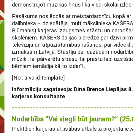
demonstrējot mūzikas hītus lika visai skolai izlocī
Pasākums noslēdzās ar meistardarbnīcu kopā ar
dalībnieka – dziedātāja, multimākslinieka KAŠE
Blūmanis) karjeras izaugsmes stāstu un darboša
skolēniem. KAŠERS dalījās pieredzē par dzīvi pir
televīzijā un atpazīstamības rašanos, par videokl
izmaksām Latvijā. Stāstīja par dažādām nodarbī
mūziķi, lai pārvarētu stresu, lai prastu labi uzstāti
bērniem iemācīja kā to izdarīt.
[Not a valid template]
Informāciju sagatavoja: Dina Brence Liepājas 8
karjeras konsultante
Nodarbība “Vai viegli būt jaunam?” (25
Piektdien karjeras attīstības atbalsta projekta ie