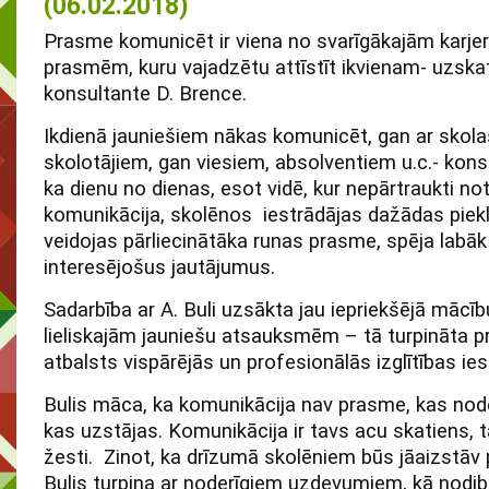
(06.02.2018)
Prasme komunicēt ir viena no svarīgākajām karje
prasmēm, kuru vajadzētu attīstīt ikvienam- uzska
konsultante D. Brence.
Ikdienā jauniešiem nākas komunicēt, gan ar skola
skolotājiem, gan viesiem, absolventiem u.c.- kons
ka dienu no dienas, esot vidē, kur nepārtraukti no
komunikācija, skolēnos iestrādājas dažādas piekl
veidojas pārliecinātāka runas prasme, spēja labā
interesējošus jautājumus.
Sadarbība ar A. Buli uzsākta jau iepriekšējā mācī
lieliskajām jauniešu atsauksmēm – tā turpināta pr
atbalsts vispārējās un profesionālās izglītības ies
Bulis māca, ka komunikācija nav prasme, kas noder
kas uzstājas. Komunikācija ir tavs acu skatiens, 
žesti. Zinot, ka drīzumā skolēniem būs jāaizstāv 
Bulis turpina ar noderīgiem uzdevumiem, kā nodibi