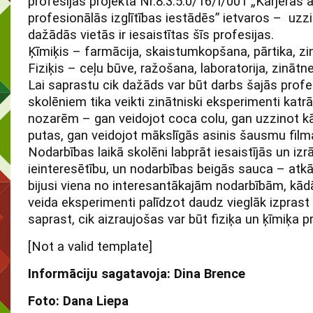
profesijas projekta Nr.8.3.5.0/16/I/001 „Karjeras 
profesionālās izglītības iestādēs” ietvaros – uzz
dažādās vietās ir iesaistītas šīs profesijas.
Ķīmiķis – farmācija, skaistumkopšana, pārtika, zi
Fiziķis – ceļu būve, ražošana, laboratorija, zinātne
Lai saprastu cik dažāds var būt darbs šajās profe
skolēniem tika veikti zinātniski eksperimenti kat
nozarēm – gan veidojot coca colu, gan uzzinot kā
putas, gan veidojot mākslīgās asinis šausmu filma
Nodarbības laikā skolēni labprāt iesaistījās un izrād
ieinteresētību, un nodarbības beigās sauca – atkār
bijusi viena no interesantākajām nodarbībām, kādā
veida eksperimenti palīdzot daudz vieglāk izprast s
saprast, cik aizraujošas var būt fiziķa un ķīmiķa p
[Not a valid template]
Informāciju sagatavoja: Dina Brence
Foto: Dana Liepa