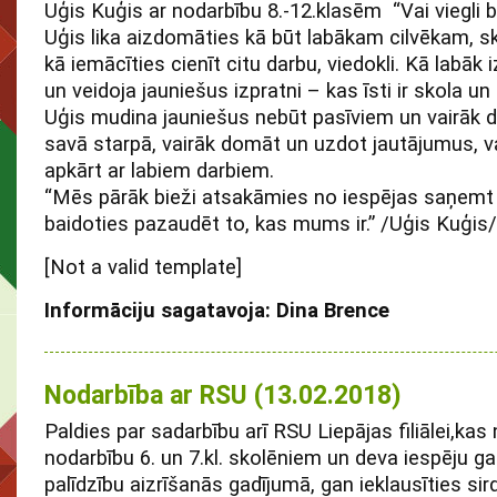
Uģis Kuģis ar nodarbību 8.-12.klasēm “Vai viegli 
Uģis lika aizdomāties kā būt labākam cilvēkam, 
kā iemācīties cienīt citu darbu, viedokli. Kā labāk
un veidoja jauniešus izpratni – kas īsti ir skola 
Uģis mudina jauniešus nebūt pasīviem un vairāk da
savā starpā, vairāk domāt un uzdot jautājumus, va
apkārt ar labiem darbiem.
“Mēs pārāk bieži atsakāmies no iespējas saņemt 
baidoties pazaudēt to, kas mums ir.” /Uģis Kuģis/
[Not a valid template]
Informāciju sagatavoja: Dina Brence
Nodarbība ar RSU (13.02.2018)
Paldies par sadarbību arī RSU Liepājas filiālei,kas
nodarbību 6. un 7.kl. skolēniem un deva iespēju g
palīdzību aizrīšanās gadījumā, gan ieklausīties sir