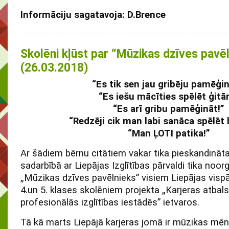
Informāciju sagatavoja: D.Brence
Skolēni kļūst par “Mūzikas dzīves pavē
(26.03.2018)
“Es tik sen jau gribēju pamēģin
“Es iešu mācīties spēlēt ģitā
“Es arī gribu pamēģināt!”
“Redzēji cik man labi sanāca spēlēt
“Man ĻOTI patika!”
Ar šādiem bērnu citātiem vakar tika pieskandināt
sadarbībā ar Liepājas Izglītības pārvaldi tika no
„Mūzikas dzīves pavēlnieks” visiem Liepājas vispā
4.un 5. klases skolēniem projekta „Karjeras atbals
profesionālās izglītības iestādēs” ietvaros.
Tā kā marts Liepājā karjeras jomā ir mūzikas mēne