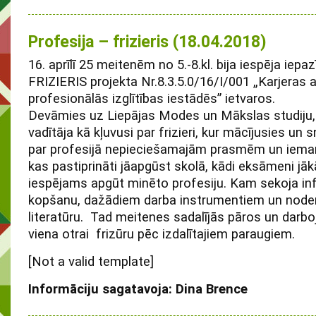
Profesija – frizieris (18.04.2018)
16. aprīlī 25 meitenēm no 5.-8.kl. bija iespēja iepaz
FRIZIERIS projekta Nr.8.3.5.0/16/I/001 „Karjeras 
profesionālās izglītības iestādēs” ietvaros.
Devāmies uz Liepājas Modes un Mākslas studiju,
vadītāja kā kļuvusi par frizieri, kur mācījusies un 
par profesijā nepieciešamajām prasmēm un iem
kas pastiprināti jāapgūst skolā, kādi eksāmeni jākār
iespējams apgūt minēto profesiju. Kam sekoja in
kopšanu, dažādiem darba instrumentiem un node
literatūru. Tad meitenes sadalījās pāros un darboj
viena otrai frizūru pēc izdalītajiem paraugiem.
[Not a valid template]
Informāciju sagatavoja: Dina Brence