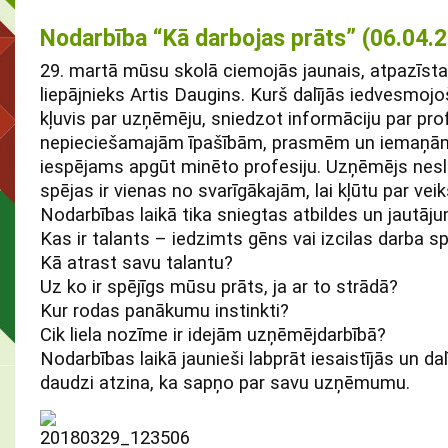
Nodarbība “Kā darbojas prāts” (06.04.
29. martā mūsu skolā ciemojās jaunais, atpazīs
liepājnieks Artis Daugins. Kurš dalījās iedvesmojo
kļuvis par uzņēmēju, sniedzot informāciju par pro
nepieciešamajām īpašībām, prasmēm un iemaņām, 
iespējams apgūt minēto profesiju. Uzņēmējs neslē
spējas ir vienas no svarīgākajām, lai kļūtu par ve
Nodarbības laikā tika sniegtas atbildes un jautāj
Kas ir talants – iedzimts gēns vai izcilas darba s
Kā atrast savu talantu?
Uz ko ir spējīgs mūsu prāts, ja ar to strādā?
Kur rodas panākumu instinkti?
Cik liela nozīme ir idejām uzņēmējdarbībā?
Nodarbības laikā jaunieši labprāt iesaistījās un da
daudzi atzina, ka sapņo par savu uzņēmumu.