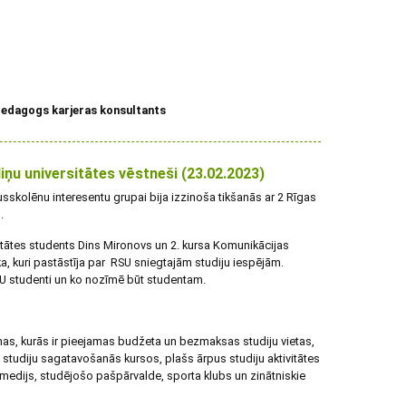
 pedagogs karjeras konsultants
ņu universitātes vēstneši (23.02.2023)
usskolēnu interesentu grupai bija izzinoša tikšanās ar 2 Rīgas
.
ltātes students Dins Mironovs un 2. kursa Komunikācijas
a, kuri pastāstīja par RSU sniegtajām studiju iespējām.
RSU studenti un ko nozīmē būt studentam.
mas, kurās ir pieejamas budžeta un bezmaksas studiju vietas,
t studiju sagatavošanās kursos, plašs ārpus studiju aktivitātes
 medijs, studējošo pašpārvalde, sporta klubs un zinātniskie