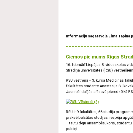
Informāciju sagatavoja Elīna Tapiņa
Ciemos pie mums Rīgas Stradi
16. februārī Liepājas 8. vidusskolas vid
Stradiņa universitātes (RSU) vēstnešiem
RSU vēstneši – 3. kursa Medicīnas faku
fakultātes studente Anastasija Šuļkovsk
Jaunieši dalījās arī savā pieredzē kā 
RSU ir 9 fakultātes, 66 studiju program
praksē balstītas studijas, iespēja apgū
– tautu deju ansamblis, koris, studentu
pulciņi.