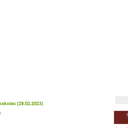
ss
Neklātiene
Tālmācība
Bibliotēka
Karjeras izglītība
Priv
PROJEKTS “ATSPĒRIENS”
ATBALSTA PERSONĀLS
PIEKĻŪS
sskolas (28.02.2023)