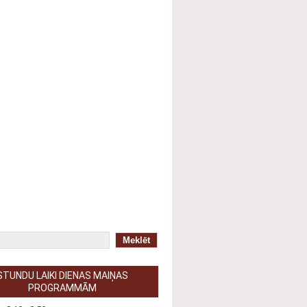
ātuma politika
Kontakti
TAMĪBAS PAZIŅOJUMS
STUNDU LAIKI DIENAS MAIŅAS
PROGRAMMĀM