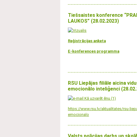
Tiešsaistes konference “PR
LAUKOS” (28.02.2023)
Reģistrācijas anketa
E-konferences programma
RSU Liepājas filiāle aicina vi
emocionālo inteliģenci (28.02
https://www.rsu.lv/aktualitates/rsu-liep
emocionalo
Valsts policijas darbs un skol