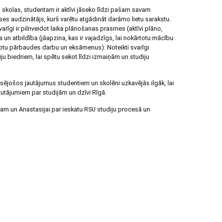
o skolas, studentam ir aktīvi jāseko līdzi pašam savam
ses audzinātājs, kurš varētu atgādināt darāmo lietu sarakstu.
svarīgi ir pilnveidot laika plānošanas prasmes (aktīvi plāno,
a un atbildība (jāapzina, kas ir vajadzīgs, lai nokārtotu mācību
kārtotu pārbaudes darbu un eksāmenus). Noteikti svarīgi
diju biedriem, lai spētu sekot līdzi izmaiņām un studiju
esējošos jautājumus studentiem un skolēni uzkavējās ilgāk, lai
autājumiem par studijām un dzīvi Rīgā.
am un Anastasijai par ieskatu RSU studiju procesā un