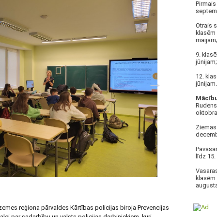
Pirmais
septemb
Otrais 
klasēm 
maijam
9. klas
jūnijam;
12. kla
jūnijam.
Mācību 
Rudens 
oktobra
Ziemas 
decembr
Pavasar
līdz 15
Vasaras
klasēm 
august
rzemes reģiona pārvaldes Kārtības policijas biroja Prevencijas
lei par sadarbību un valsts policijas darbiniekiem, kuri