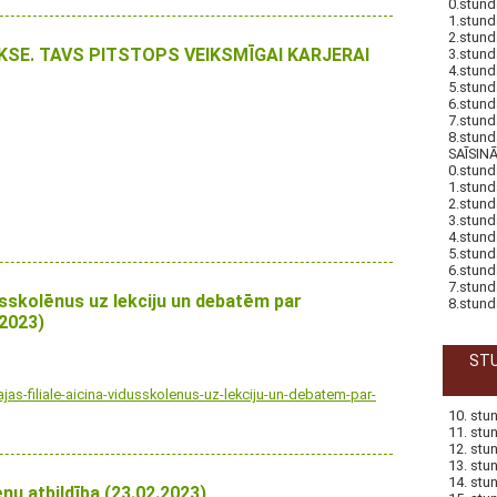
0.stund
1.stund
2.stund
AKSE. TAVS PITSTOPS VEIKSMĪGAI KARJERAI
3.stund
4.stund
5.stund
6.stund
7.stund
8.stund
SAĪSIN
0.stund
1.stund
2.stund
3.stund
4.stund
5.stund
6.stund
7.stund
dusskolēnus uz lekciju un debatēm par
8.stund
.2023)
STU
ajas-filiale-aicina-vidusskolenus-uz-lekciju-un-debatem-par-
10. stu
11. stu
12. stu
13. stu
14. stu
ēnu atbildība (23.02.2023)