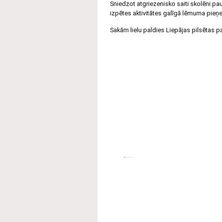
Sniedzot atgriezenisko saiti skolēni pau
izpētes aktivitātes galīgā lēmuma pieņ
Sakām lielu paldies Liepājas pilsētas p