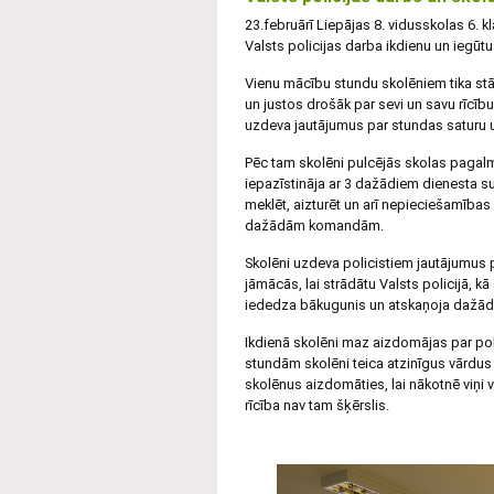
23.februārī Liepājas 8. vidusskolas 6. kl
Valsts policijas darba ikdienu un iegūtu
Vienu mācību stundu skolēniem tika stās
un justos drošāk par sevi un savu rīcību
uzdeva jautājumus par stundas saturu un
Pēc tam skolēni pulcējās skolas pagalm
iepazīstināja ar 3 dažādiem dienesta s
meklēt, aizturēt un arī nepieciešamība
dažādām komandām.
Skolēni uzdeva policistiem jautājumus pa
jāmācās, lai strādātu Valsts policijā, kā 
iededza bākugunis un atskaņoja dažād
Ikdienā skolēni maz aizdomājas par pol
stundām skolēni teica atzinīgus vārdus 
skolēnus aizdomāties, lai nākotnē viņi va
rīcība nav tam šķērslis.