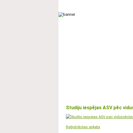
Galvenā
Par skolu
Mācību proce
UZŅEMŠANA
STUNDU IZMAIŅAS
Studiju iespējas ASV pēc vidu
Reģistrācijas anketa