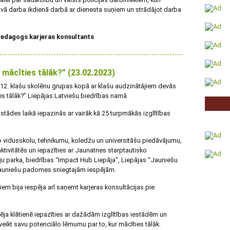
savā darba ikdienā darbā ar dienesta suņiem un strādājot darba
 pedagogs karjeras konsultants
r mācīties tālāk?” (23.02.2023)
– 12. klašu skolēnu grupas kopā ar klašu audzinātājiem devās
ies tālāk?” Liepājas Latviešu biedrības namā
stādes laikā iepazinās ar vairāk kā 25 turpmākās izglītības
lo vidusskolu, tehnikumu, koledžu un universitāšu piedāvājumu,
aktivitātēs un iepazīties ar Jaunatnes starptautisko
u parka, biedrības “Impact Hub Liepāja”, Liepājas “Jauniešu
auniešu padomes sniegtajām iespējām.
m bija iespēja arī saņemt karjeras konsultācijas pie
rēja klātienē iepazīties ar dažādām izglītības iestādēm un
 veikt savu potenciālo lēmumu par to, kur mācīties tālāk.