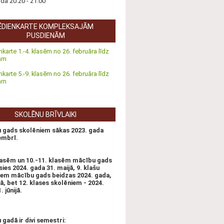
nda 20:20 - 21:00
ĒDIENKARTE KOMPLEKSAJĀM
PUSDIENĀM
nkarte 1.-4. klasēm no 26. februāra līdz
tam
nkarte 5.-9. klasēm no 26. februāra līdz
tam
SKOLĒNU BRĪVLAIKI
 gads skolēniem sākas 2023. gada
embrī.
klasēm un 10.-11. klasēm mācību gads
ies 2024. gada 31. maijā, 9. klašu
iem mācību gads beidzas 2024. gada,
ijā, bet 12. klases skolēniem - 2024.
 jūnijā.
gadā ir divi semestri: