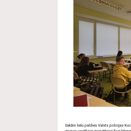
Sakām lielu paldies Valsts policijas Ku
grupas vecākajai inspektorei Evai Manga