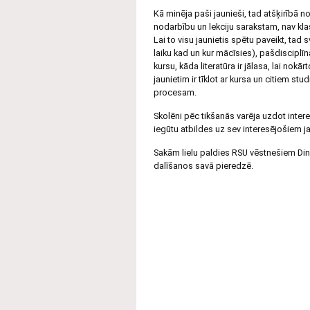
Kā minēja paši jaunieši, tad atšķirībā n
nodarbību un lekciju sarakstam, nav kla
Lai to visu jaunietis spētu paveikt, tad 
laiku kad un kur mācīsies), pašdisciplīn
kursu, kāda literatūra ir jālasa, lai no
jaunietim ir tīklot ar kursa un citiem stu
procesam.
Skolēni pēc tikšanās varēja uzdot inter
iegūtu atbildes uz sev interesējošiem j
Sakām lielu paldies RSU vēstnešiem Din
dalīšanos savā pieredzē.