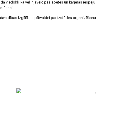
da viedokli, ka vēl ir jāveic pašizpētes un karjeras iespēju
emšanai.
ašvaldības Izglītības pārvaldei par izstādes organizēšanu.