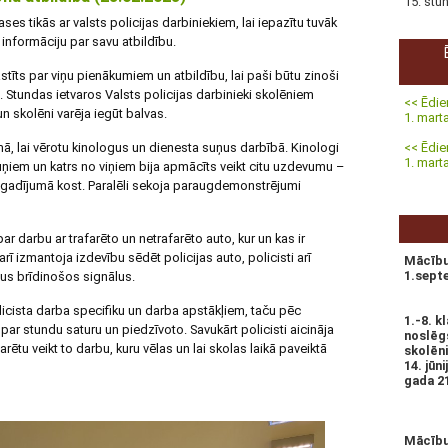
15. stu
ases tikās ar valsts policijas darbiniekiem, lai iepazītu tuvāk
 informāciju par savu atbildību.
tīts par viņu pienākumiem un atbildību, lai paši būtu zinoši
. Stundas ietvaros Valsts policijas darbinieki skolēniem
<< Ēdie
 skolēni varēja iegūt balvas.
1. mar
ā, lai vērotu kinologus un dienesta suņus darbībā. Kinologi
<< Ēdie
1. mar
uņiem un katrs no viņiem bija apmācīts veikt citu uzdevumu –
s gadījumā kost. Paralēli sekoja paraugdemonstrējumi
r darbu ar trafarēto un netrafarēto auto, kur un kas ir
arī izmantoja izdevību sēdēt policijas auto, policisti arī
Mācību
1.sept
us brīdinošos signālus.
icista darba specifiku un darba apstākļiem, taču pēc
1.-8. 
par stundu saturu un piedzīvoto. Savukārt policisti aicināja
noslēgs
rētu veikt to darbu, kuru vēlas un lai skolas laikā paveiktā
skolēn
14. jūn
gada 21.
Mācību 