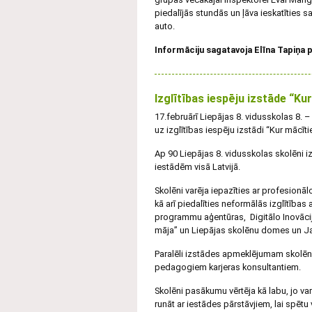
piedalījās stundās un ļāva ieskatīties 
auto.
Informāciju sagatavoja Elīna Tapiņa
Izglītības iespēju izstāde “Ku
17.februārī Liepājas 8. vidusskolas 8. 
uz izglītības iespēju izstādi “Kur mācīt
Ap 90 Liepājas 8. vidusskolas skolēni iz
iestādēm visā Latvijā.
Skolēni varēja iepazīties ar profesionā
kā arī piedalīties neformālās izglītības 
programmu aģentūras, Digitālo Inovācij
māja” un Liepājas skolēnu domes un J
Paralēli izstādes apmeklējumam skolēnie
pedagogiem karjeras konsultantiem.
Skolēni pasākumu vērtēja kā labu, jo va
runāt ar iestādes pārstāvjiem, lai spētu