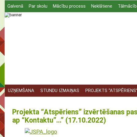
Galvenā
Par skolu
Mācību process
Neklātiene
Tālmācīb
UZŅEMŠANA
STUNDU IZMAIŅAS
PROJEKTS “ATSPĒRIENS
Projekta “Atspēriens” izvērtēšanas pa
ap “Kontaktu”…” (17.10.2022)