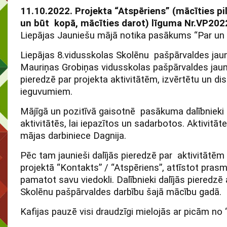
11.10.2022. Projekta “Atspēriens” (mācīties pi
un būt kopā, mācīties darot)
līguma Nr.VP2022
Liepājas Jauniešu mājā notika pasākums “Par un 
Liepājas 8.vidusskolas Skolēnu pašpārvaldes jauni
Mauriņas Grobiņas vidusskolas pašpārvaldes jauni
pieredzē par projekta aktivitātēm, izvērtētu un di
ieguvumiem.
Mājīgā un pozitīvā gaisotnē pasākuma dalībnieki
aktivitātēs, lai iepazītos un sadarbotos. Aktivitāt
mājas darbiniece Dagnija.
Pēc tam jaunieši dalījās pieredzē par aktivitāt
projektā “Kontakts” / “Atspēriens”, attīstot prasm
pamatot savu viedokli. Dalībnieki dalījās pieredzē
Skolēnu pašpārvaldes darbību šajā mācību gadā.
Kafijas pauzē visi draudzīgi mielojās ar picām no “Č