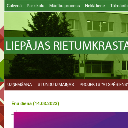
Galvenā
Par skolu
Mācību process
Neklātiene
Tālmācīb
UZŅEMŠANA
STUNDU IZMAIŅAS
PROJEKTS “ATSPĒRIENS
Ēnu diena (14.03.2023)