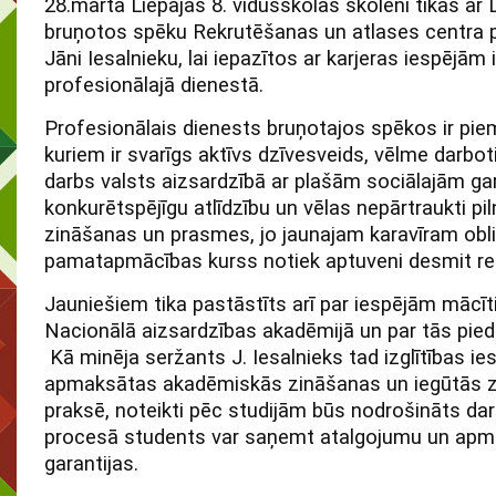
28.martā Liepājas 8. vidusskolas skolēni tikās ar 
bruņotos spēku Rekrutēšanas un atlases centra p
Jāni Iesalnieku, lai iepazītos ar karjeras iespējām 
profesionālajā dienestā.
Profesionālais dienests bruņotajos spēkos ir pie
kuriem ir svarīgs aktīvs dzīvesveids, vēlme darbo
darbs valsts aizsardzībā ar plašām sociālajām ga
konkurētspējīgu atlīdzību un vēlas nepārtraukti pi
zināšanas un prasmes, jo jaunajam karavīram obli
pamatapmācības kurss notiek aptuveni desmit re
Jauniešiem tika pastāstīts arī par iespējām mācīt
Nacionālā aizsardzības akadēmijā un par tās pie
Kā minēja seržants J. Iesalnieks tad izglītības ie
apmaksātas akadēmiskās zināšanas un iegūtās z
praksē, noteikti pēc studijām būs nodrošināts dar
procesā students var saņemt atalgojumu un apm
garantijas.