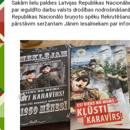
Sakām lielu paldies Latvijas Republikas Nacionāl
par ieguldīto darbu valsts drošības nodrošināšanā
Republikas Nacionālo bruņoto spēku Rekrutēšana
pārstāvim seržantam Jānim Iesalniekam par info