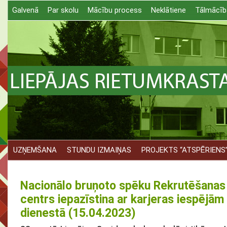
Galvenā
Par skolu
Mācību process
Neklātiene
Tālmācīb
UZŅEMŠANA
STUNDU IZMAIŅAS
PROJEKTS “ATSPĒRIENS
Nacionālo bruņoto spēku Rekrutēšanas 
centrs iepazīstina ar karjeras iespējām
dienestā (15.04.2023)