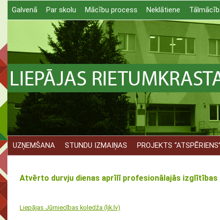
Galvenā
Par skolu
Mācību process
Neklātiene
Tālmācīb
UZŅEMŠANA
STUNDU IZMAIŅAS
PROJEKTS “ATSPĒRIENS
Atvērto durvju dienas aprīlī profesionālajās izglītības
Liepājas Jūrniecības koledža (ljk.lv)