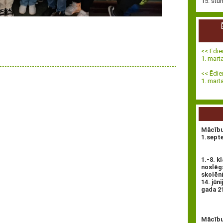
15. stu
<< Ēdie
1. mar
<< Ēdie
1. mar
Mācību
1.sept
1.-8. 
noslēgs
skolēn
14. jūn
gada 21.
Mācību 