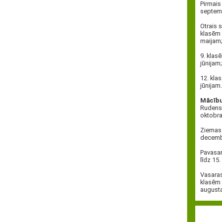
Pirmais
septemb
Otrais 
klasēm 
maijam
9. klas
jūnijam;
12. kla
jūnijam.
Mācību 
Rudens 
oktobra
Ziemas 
decembr
Pavasar
līdz 15
Vasaras
klasēm 
august