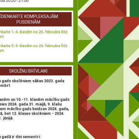
nda 20:20 - 21:00
ĒDIENKARTE KOMPLEKSAJĀM
PUSDIENĀM
nkarte 1.-4. klasēm no 26. februāra līdz
tam
nkarte 5.-9. klasēm no 26. februāra līdz
tam
SKOLĒNU BRĪVLAIKI
 gads skolēniem sākas 2023. gada
embrī.
klasēm un 10.-11. klasēm mācību gads
ies 2024. gada 31. maijā, 9. klašu
iem mācību gads beidzas 2024. gada,
ijā, bet 12. klases skolēniem - 2024.
 jūnijā.
gadā ir divi semestri: