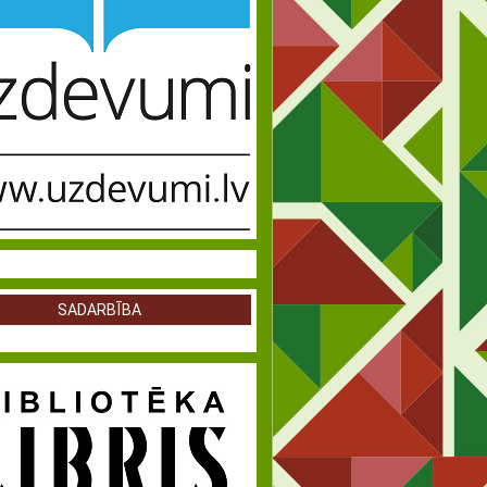
SADARBĪBA