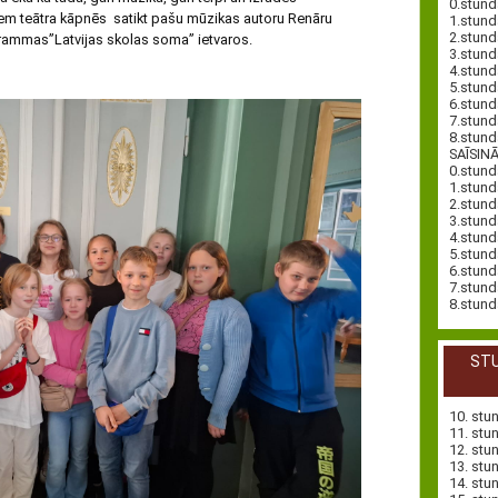
0.stund
ēniem teātra kāpnēs satikt pašu mūzikas autoru Renāru
1.stund
2.stund
grammas”Latvijas skolas soma” ietvaros.
3.stund
4.stund
5.stund
6.stund
7.stund
8.stund
SAĪSIN
0.stund
1.stund
2.stund
3.stund
4.stund
5.stund
6.stund
7.stund
8.stund
STU
10. stu
11. stu
12. stu
13. stu
14. stu