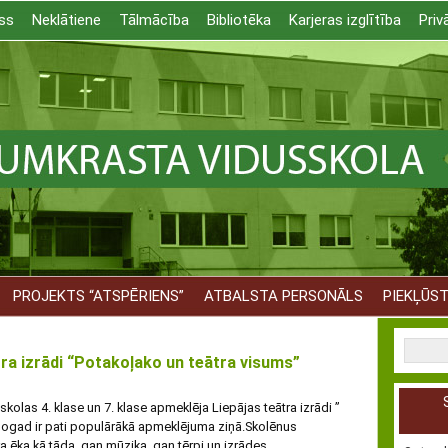
ss
Neklātiene
Tālmācība
Bibliotēka
Karjeras izglītība
Priv
PROJEKTS “ATSPĒRIENS”
ATBALSTA PERSONĀLS
PIEKĻŪS
ra izrādi “Potakoļako un teātra visums”
kolas 4. klase un 7. klase apmeklēja Liepājas teātra izrādi ”
 šogad ir pati populārākā apmeklējuma ziņā.Skolēnus
a ēka kā tāda, gan mūzika, gan tērpi un izrādes