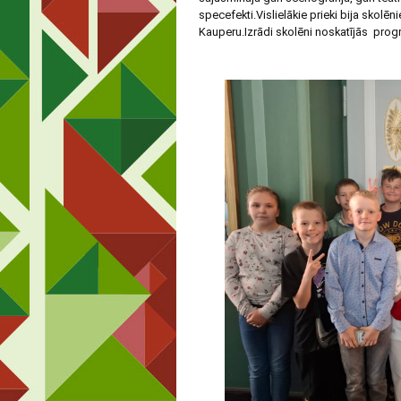
specefekti.Vislielākie prieki bija skol
Kauperu.Izrādi skolēni noskatījās pro