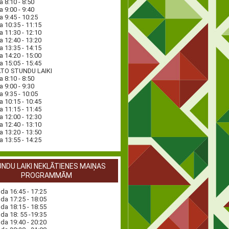
a 8:10 - 8:50
a 9:00 - 9:40
a 9:45 - 10:25
a 10:35 - 11:15
a 11:30 - 12:10
a 12:40 - 13:20
a 13:35 - 14:15
a 14:20 - 15:00
a 15:05 - 15:45
ĀTO STUNDU LAIKI
a 8:10 - 8:50
a 9:00 - 9:30
a 9:35 - 10:05
a 10:15 - 10:45
a 11:15 - 11:45
a 12:00 - 12:30
a 12:40 - 13:10
a 13:20 - 13:50
a 13:55 - 14:25
NDU LAIKI NEKLĀTIENES MAIŅAS
PROGRAMMĀM
nda 16:45 - 17:25
nda 17:25 - 18:05
nda 18:15 - 18:55
nda 18: 55 -19:35
nda 19:40 - 20:20