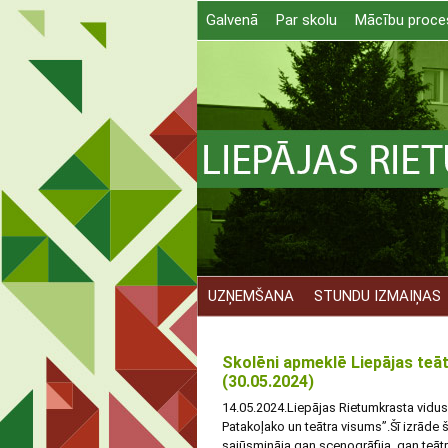
Galvenā
Par skolu
Mācību proce
UZŅEMŠANA
STUNDU IZMAIŅAS
Skolēni apmeklē Liepājas teāt
(30.05.2024)
14.05.2024.Liepājas Rietumkrasta viduss
Patakoļako un teātra visums”.Šī izrāde
sajūsmināja gan scenogrāfija, gan teātr